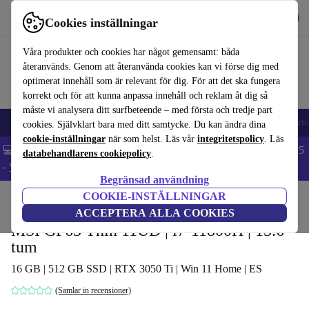
Hämta appen
Ladda ned
Cookies inställningar
Använd refurbed snabbt och enkelt
Våra produkter och cookies har något gemensamt: båda
återanvänds. Genom att återanvända cookies kan vi förse dig med
optimerat innehåll som är relevant för dig. För att det ska fungera
korrekt och för att kunna anpassa innehåll och reklam åt dig så
måste vi analysera ditt surfbeteende – med första och tredje part
🎒 Back to school
Mobiltelefoner
Bärbara datorer
Surfplattor
Smartk
cookies. Självklart bara med ditt samtycke. Du kan ändra dina
cookie-inställningar
när som helst. Läs vår
integritetspolicy
. Läs
💻 Extra 5% rabatt på alla MacBooks och laptops - Code: LAPTOP5
databehandlarens cookiepolicy
.
-
Villkor
Begränsad användning
COOKIE-INSTÄLLNINGAR
Hem
Produkter
Laptops
ACCEPTERA ALLA COOKIES
MSI GF63 Thin 11UD | i7-11800H | 15.6-
tum
16 GB | 512 GB SSD | RTX 3050 Ti | Win 11 Home | ES
(Samlar in recensioner)