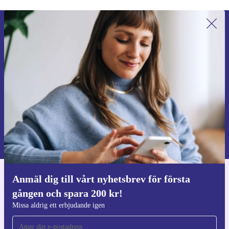
Anmäl dig till vårt nyhetsbrev för
första gången och spara 200 kr!
Missa aldrig ett erbjudande igen.
Begär kupong
Information om användningen av personuppgifter finns i vår
Integritetspolicy
.
Anmäl dig till vårt nyhetsbrev för första
Ladda ner refurbed appen
gången och spara 200 kr!
För iOS och Android
Missa aldrig ett erbjudande igen