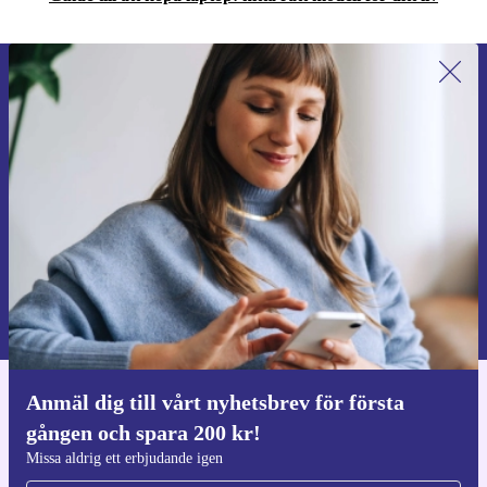
Anmäl dig till vårt nyhetsbrev för
första gången och spara 200 kr!
Missa aldrig ett erbjudande igen.
Begär kupong
Information om användningen av personuppgifter finns i vår
Integritetspolicy
.
Anmäl dig till vårt nyhetsbrev för första
Ladda ner refurbed appen
gången och spara 200 kr!
För iOS och Android
Missa aldrig ett erbjudande igen