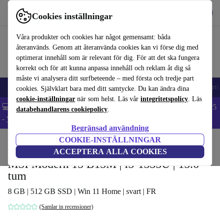
Hämta appen
Ladda ned
Cookies inställningar
Använd refurbed snabbt och enkelt
Våra produkter och cookies har något gemensamt: båda
återanvänds. Genom att återanvända cookies kan vi förse dig med
optimerat innehåll som är relevant för dig. För att det ska fungera
korrekt och för att kunna anpassa innehåll och reklam åt dig så
måste vi analysera ditt surfbeteende – med första och tredje part
🎒 Back to school
Mobiltelefoner
Bärbara datorer
Surfplattor
Smartk
cookies. Självklart bara med ditt samtycke. Du kan ändra dina
cookie-inställningar
när som helst. Läs vår
integritetspolicy
. Läs
💻 Extra 5% rabatt på alla MacBooks och laptops - Code: LAPTOP5
databehandlarens cookiepolicy
.
-
Villkor
Begränsad användning
COOKIE-INSTÄLLNINGAR
Hem
Produkter
Laptops
ACCEPTERA ALLA COOKIES
MSI Modern 15 B13M | i5-1335U | 15.6-
tum
8 GB | 512 GB SSD | Win 11 Home | svart | FR
(Samlar in recensioner)