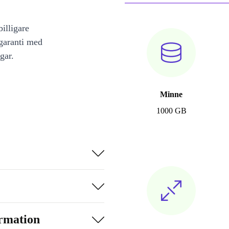
illigare
 garanti med
gar.
Minne
1000 GB
ormation