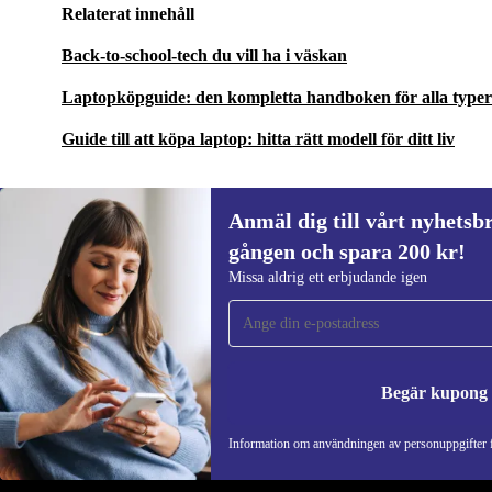
Relaterat innehåll
Back-to-school-tech du vill ha i väskan
Laptopköpguide: den kompletta handboken för alla type
Guide till att köpa laptop: hitta rätt modell för ditt liv
Anmäl dig till vårt nyhetsbr
gången och spara 200 kr!
Anmäl dig till vårt nyhetsbrev för först
Missa aldrig ett erbjudande igen
gången och spara 200 kr!
Missa aldrig ett erbjudande igen.
Begär kupong
REFURBED SVERIGE - RETHINK NEW.
Information om användningen av personuppgifter f