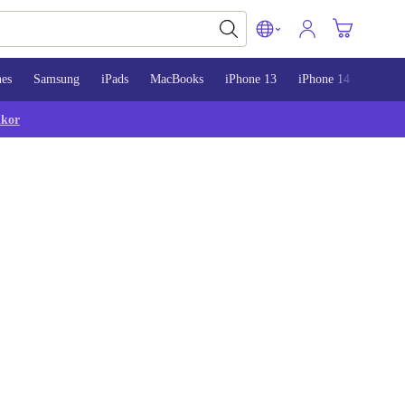
nes
Samsung
iPads
MacBooks
iPhone 13
iPhone 14
iPhon
lkor