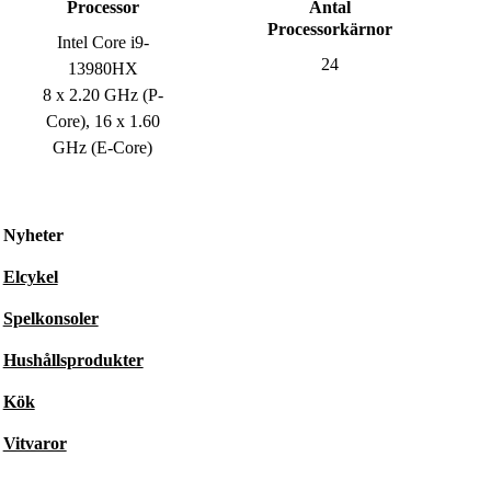
Processor
Antal
Processorkärnor
Intel Core i9-
24
13980HX
8 x 2.20 GHz (P-
Core), 16 x 1.60
GHz (E-Core)
Nyheter
Elcykel
Spelkonsoler
Hushållsprodukter
Kök
Vitvaror