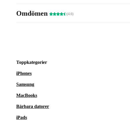
Omdömen
(4.6)
Toppkategorier
iPhones
Samsung
MacBooks
Bärbara datorer
iPads