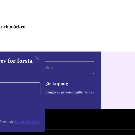
r och märken
ev för första
a
Begär kupong
Information om användningen av personuppgifter finns i
vår
Integritetspolicy
.
inns i vår
Integritetspolicy